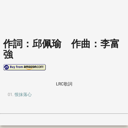
作詞：邱佩瑜 作曲：李富
強
LRC歌詞
恨抹落心