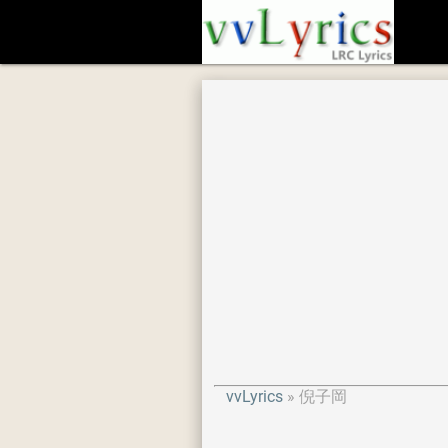
vvLyrics
倪子岡