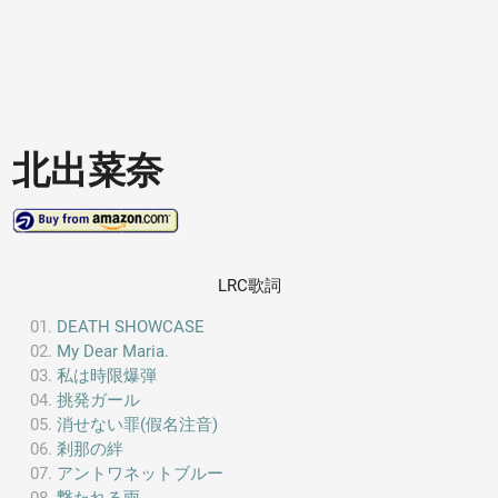
北出菜奈
LRC歌詞
DEATH SHOWCASE
My Dear Maria.
私は時限爆弾
挑発ガール
消せない罪(假名注音)
剎那の絆
アントワネットブルー