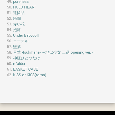
pureness
HOLD HEART
遺留品
瞬間
赤い花
泡沫
Under Babydoll
エーテル
墜落
月華 -tsukihana- ～地獄少女 三鼎 opening ver.～
神様ひとつだけ
m'aider
BASKET CASE
KISS or KISS(roma)