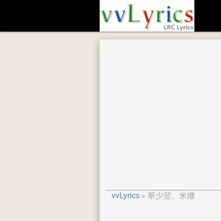
vvLyrics
華少翌、米娜