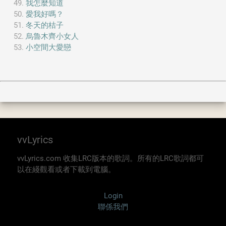
我怎麼知道
愛我好嗎？
冬天的桔子
烏魯木齊小女人
小空間大愛戀
vvLyrics
vvLyrics.com 收集LRC版本的歌詞。所有的LRC歌詞都可
以在綫觀看或者下載到電腦。
Login
聯係我們