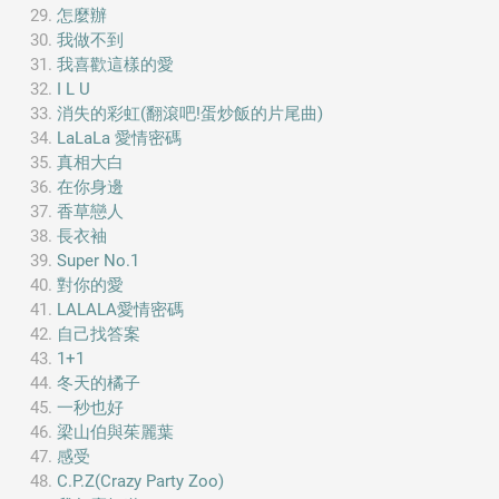
怎麼辦
我做不到
我喜歡這樣的愛
I L U
消失的彩虹(翻滾吧!蛋炒飯的片尾曲)
LaLaLa 愛情密碼
真相大白
在你身邊
香草戀人
長衣袖
Super No.1
對你的愛
LALALA愛情密碼
自己找答案
1+1
冬天的橘子
一秒也好
梁山伯與茱麗葉
感受
C.P.Z(Crazy Party Zoo)