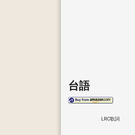
台語
LRC歌詞