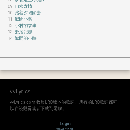
蘇花道上(家書)
山水寄情
踏着夕陽歸去
鄉間小路
小村的故事
鄉居記趣
鄉間的小路
vvLyrics
vvLyrics.com 收集LRC版本的歌詞。所有的LRC歌詞都可
以在綫觀看或者下載到電腦。
Login