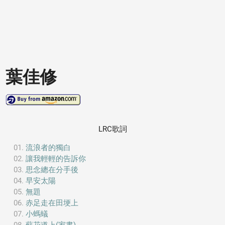
葉佳修
LRC歌詞
流浪者的獨白
讓我輕輕的告訴你
思念總在分手後
早安太陽
無題
赤足走在田埂上
小螞蟻