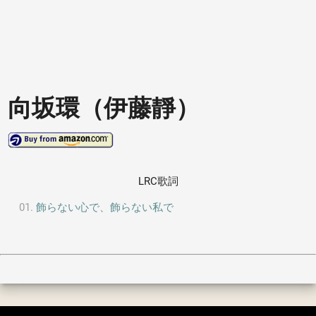
向坂環（伊藤靜）
LRC歌詞
飾らない心で、飾らない私で