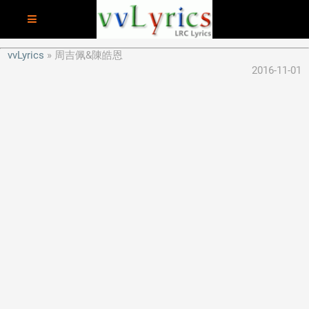
vvLyrics
周吉佩&陳皓恩
2016-11-01