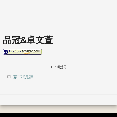
品冠&卓文萱
LRC歌詞
忘了我是誰