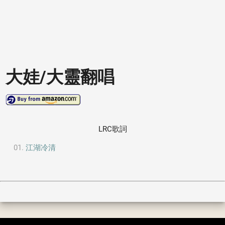
大娃/大靈翻唱
LRC歌詞
江湖冷清