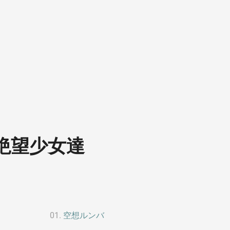
絶望少女達
空想ルンバ