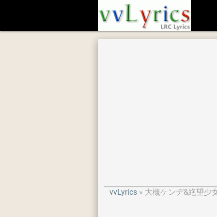
vvLyrics
大槻ケンヂ&絶望少