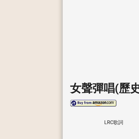
女聲彈唱(歷史
LRC歌詞