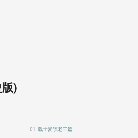
版)
戰士愛讀老三篇