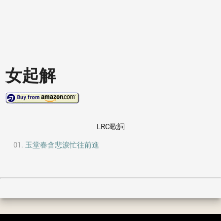
女起解
LRC歌詞
玉堂春含悲淚忙往前進