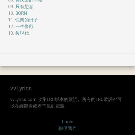
你快樂的時候
只有想念
BORN
快樂的日子
一生像戲
後現代
vvLyrics
vvLyrics.com 收集LRC版本的歌詞。所有的LRC歌詞都可
以在綫觀看或者下載到電腦。
Login
聯係我們