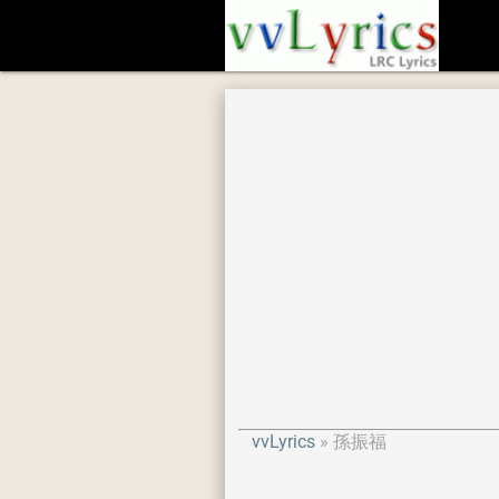
vvLyrics
孫振福