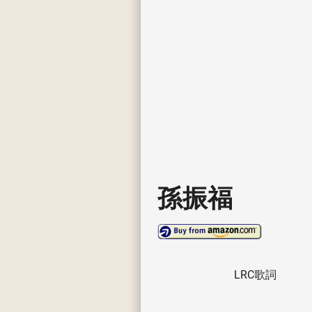
孫振福
LRC歌詞