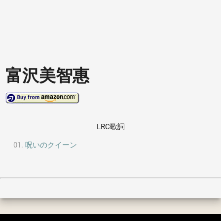
富沢美智惠
LRC歌詞
呪いのクイーン