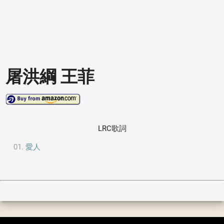
屠洪綱 王菲
LRC歌詞
愛人