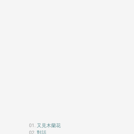
又見木蘭花
對話