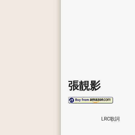
張靚影
LRC歌詞