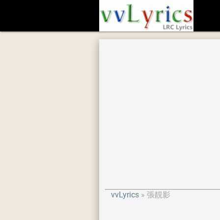
vvLyrics
張靚影