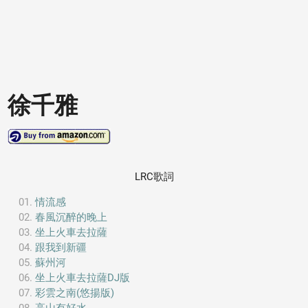
徐千雅
LRC歌詞
情流感
春風沉醉的晚上
坐上火車去拉薩
跟我到新疆
蘇州河
坐上火車去拉薩DJ版
彩雲之南(悠揚版)