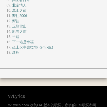
高山有好水
北京情人
萬山之巔
嚮往2006
嚮往
玉龍雪山
彩雲之南
半路
下一站是幸福
坐上火車去拉薩(Remix版)
啟程
vvLyrics
vvLyrics.com 收集LRC版本的歌詞。所有的LRC歌詞都可