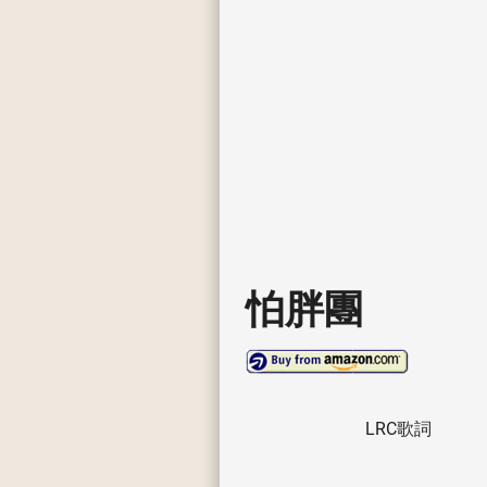
怕胖團
LRC歌詞