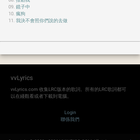
推動我
鏡子中
瘋狗
我決不會照你們說的去做
vvLyrics
vvLyrics.com 收集LRC版本的歌詞。所有的LRC歌詞都可
以在綫觀看或者下載到電腦。
Login
聯係我們