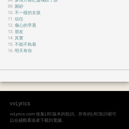
多情人都把靈魂給了誰
困砂
不一樣的女孩
信任
傷心的早晨
朋友
其實
不能不執着
明天有你
vvLyrics
vvLyrics.com 收集LRC版本的歌詞。所有的LRC歌詞都可
以在綫觀看或者下載到電腦。