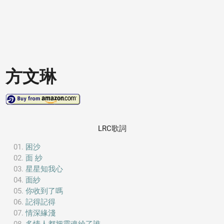
方文琳
LRC歌詞
困沙
面 紗
星星知我心
面紗
你收到了嗎
記得記得
情深緣淺