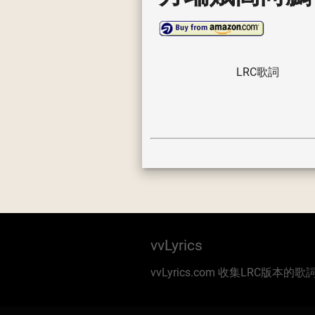
LRC歌詞
vvLyrics
vvLyrics.com 收集LRC