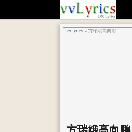
vvLyrics
方瑞娥高向鵬
方瑞娥高向鵬