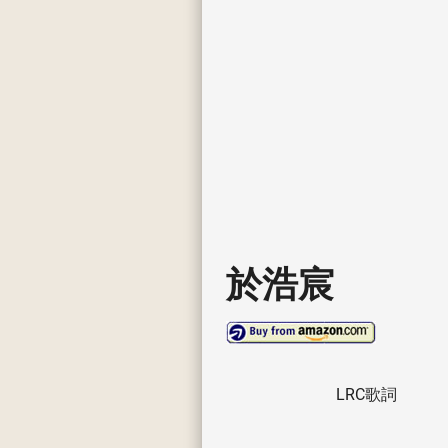
於浩宸
LRC歌詞