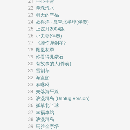
手心手背
彈珠汽水
明天的幸福
歐得洋 - 孤單北半球(伴奏)
上弦月2004版
小夫妻(伴奏)
《聽你彈鋼琴》
鳳凰花季
你看得見鑽石
有故事的人(伴奏)
雪割草
海盜船
咻咻咻
失落海平線
浪漫群島 (Unplug Version)
孤單北半球
幸福車站
浪漫群島
馬雅金字塔