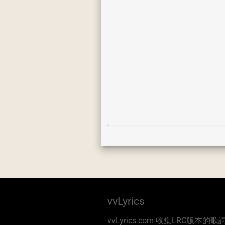
vvLyrics
vvLyrics.com 收集LRC