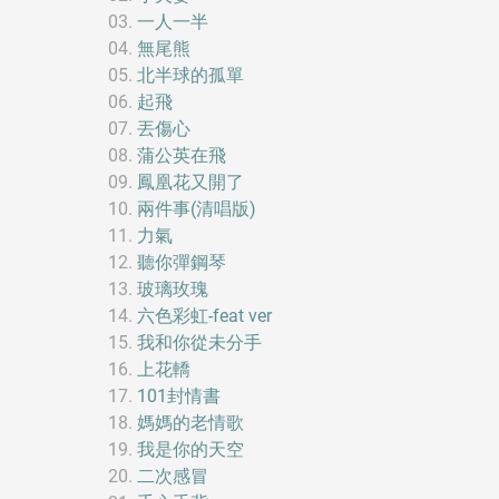
一人一半
無尾熊
北半球的孤單
起飛
丟傷心
蒲公英在飛
鳳凰花又開了
兩件事(清唱版)
力氣
聽你彈鋼琴
玻璃玫瑰
六色彩虹-feat ver
我和你從未分手
上花轎
101封情書
媽媽的老情歌
我是你的天空
二次感冒