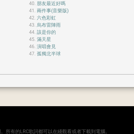
朋友最近好嗎
兩件事(音樂版)
六色彩虹
烏布雷陣雨
該是你的
滿天星
演唱會見
孤獨北半球
版本的歌詞。所有的LRC歌詞都可以在綫觀看或者下載到電腦。