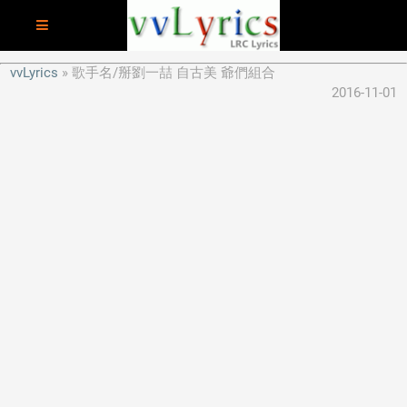
vvLyrics
歌手名/掰劉一喆 自古美 爺們組合
2016-11-01