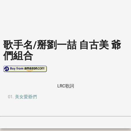
歌手名/掰劉一喆 自古美 爺
們組合
LRC歌詞
美女愛爺們