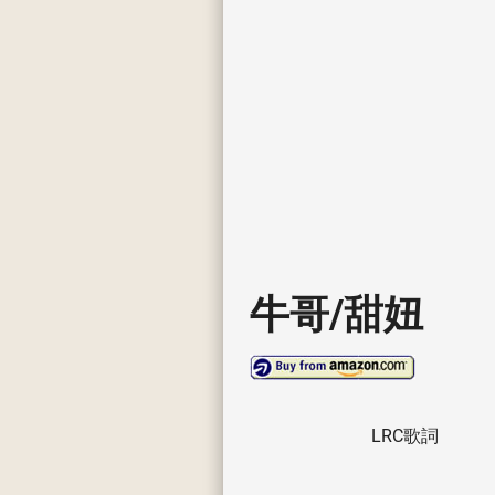
牛哥/甜妞
LRC歌詞