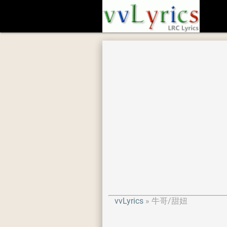
vvLyrics
牛哥/甜妞