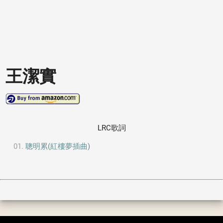
王潔實
LRC歌詞
聰明累(紅樓夢插曲)