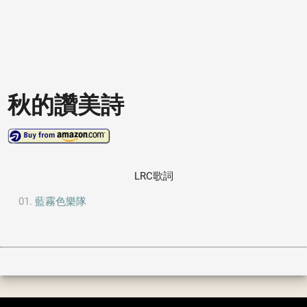
秋的讚美詩
LRC歌詞
藍霧色樂隊