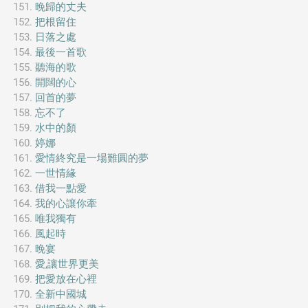
晚歸的丈夫
把根留住
日落之處
最後一首歌
聽海的歌
開闊的心
回首的夢
忘不了
水中的顏
婷娜
愛情終究是一場難圓的夢
一世情緣
借我一點愛
我的心讓你牽
唯我獨有
風起時
晚宴
愛,讓世界更美
把愛放在心裡
全新中國城