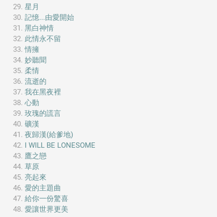
星月
記憶...由愛開始
黑白神情
此情永不留
情擁
妙聽聞
柔情
流逝的
我在黑夜裡
心動
玫瑰的謊言
礦漢
夜歸漢(給爹地)
I WILL BE LONESOME
鷹之戀
草原
亮起來
愛的主題曲
給你一份驚喜
愛讓世界更美