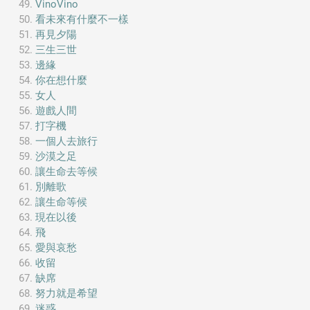
VinoVino
看未來有什麼不一樣
再見夕陽
三生三世
邊緣
你在想什麼
女人
遊戲人間
打字機
一個人去旅行
沙漠之足
讓生命去等候
別離歌
讓生命等候
現在以後
飛
愛與哀愁
收留
缺席
努力就是希望
迷惑