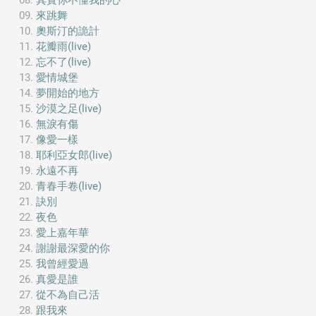
其實你不懂我的心
來跳舞
奧斯汀的詭計
花瓣雨(live)
忘不了(live)
愛情城堡
夢開始的地方
沙漠之足(live)
無淚有傷
像愛一樣
耶利亞女郎(live)
永遠不再
青春手卷(live)
訣別
夜色
愛上嘉年華
謝謝最深愛的你
我曾經愛過
真愛是誰
從不為自己活
跟我來