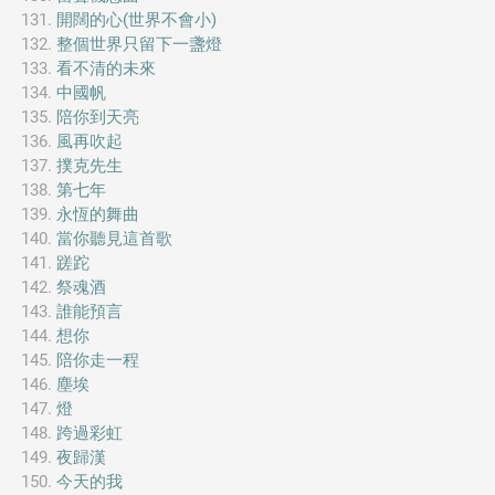
開闊的心(世界不會小)
整個世界只留下一盞燈
看不清的未來
中國帆
陪你到天亮
風再吹起
撲克先生
第七年
永恆的舞曲
當你聽見這首歌
蹉跎
祭魂酒
誰能預言
想你
陪你走一程
塵埃
燈
跨過彩虹
夜歸漢
今天的我