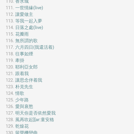
香水城
一世情緣(live)
讓愛做主
等我一起入夢
日落之處(live)
花瓣雨
無所謂的歌
六月四日(我還活着)
往事如煙
牽掛
耶利亞女郎
跟着我
讓思念伴着我
朴克先生
情歌
少年路
愛與衰愁
明天你是否依然愛我
風再吹起][ar:童安格
乾燥花
留聲機戀曲