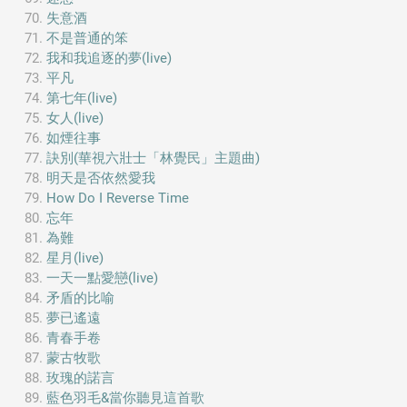
失意酒
不是普通的笨
我和我追逐的夢(live)
平凡
第七年(live)
女人(live)
如煙往事
訣別(華視六壯士「林覺民」主題曲)
明天是否依然愛我
How Do I Reverse Time
忘年
為難
星月(live)
一天一點愛戀(live)
矛盾的比喻
夢已遙遠
青春手卷
蒙古牧歌
玫瑰的諾言
藍色羽毛&當你聽見這首歌