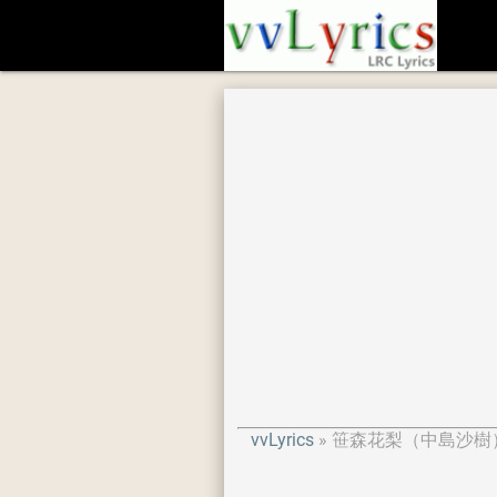
vvLyrics
笹森花梨（中島沙樹