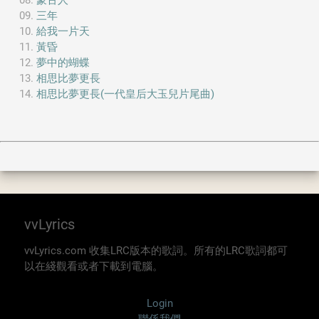
蒙古人
三年
給我一片天
黃昏
夢中的蝴蝶
相思比夢更長
相思比夢更長(一代皇后大玉兒片尾曲)
vvLyrics
vvLyrics.com 收集LRC版本的歌詞。所有的LRC歌詞都可
以在綫觀看或者下載到電腦。
Login