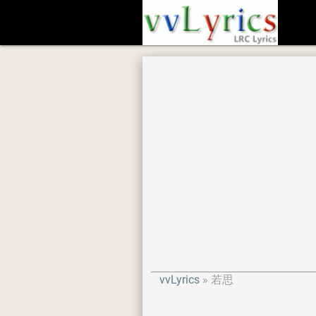
vvLyrics
若思