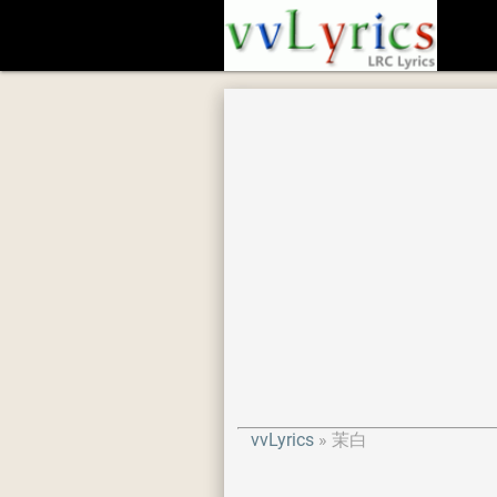
vvLyrics
茉白