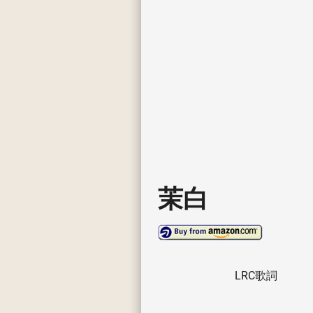
茉白
LRC歌詞