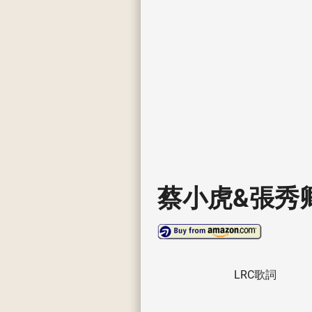
蔡小虎&張秀
LRC歌詞