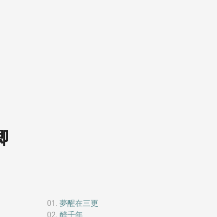
卿
夢醒在三更
醉千年