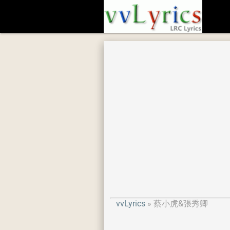
vvLyrics
蔡小虎&張秀卿