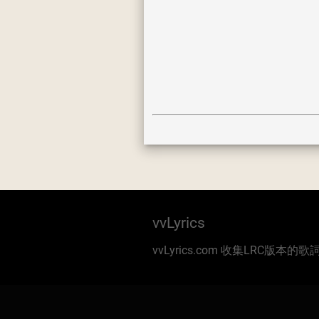
vvLyrics
vvLyrics.com 收集LRC