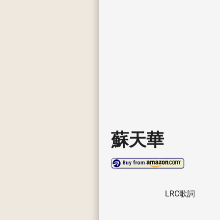
蘇天華
LRC歌詞