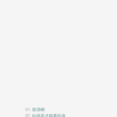
鼓浪嶼
站得高才能看的遠