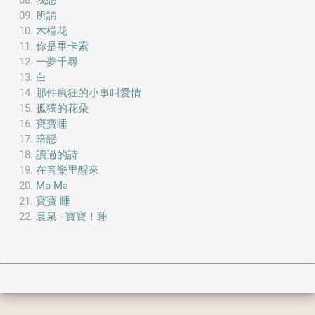
我想
所謂
木槿花
你是畢卡索
一夢千尋
白
那件瘋狂的小事叫愛情
孤獨的花朵
寶寶睡
暗戀
讀過的詩
在音樂里醒來
Ma Ma
寶寶 睡
袁泉 - 寶寶！睡