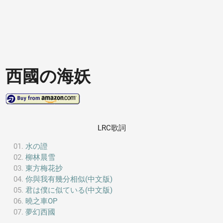
西國の海妖
LRC歌詞
水の證
柳林晨雪
東方梅花抄
你與我有幾分相似(中文版)
君は僕に似ている(中文版)
曉之車OP
夢幻西國