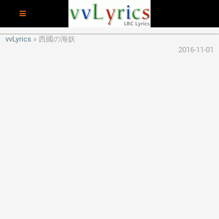
vvLyrics
西國の海妖
2016-11-01