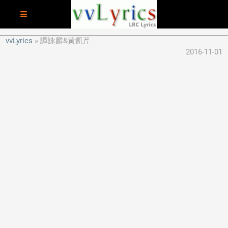
vvLyrics
譚詠麟&黃凱芹
2016-11-01