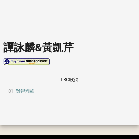
譚詠麟&黃凱芹
LRC歌詞
難得糊塗