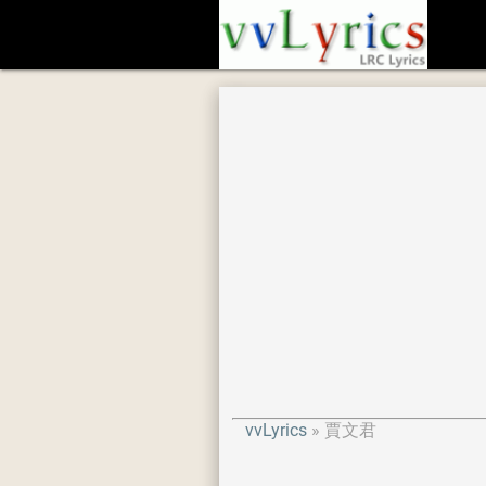
vvLyrics
賈文君