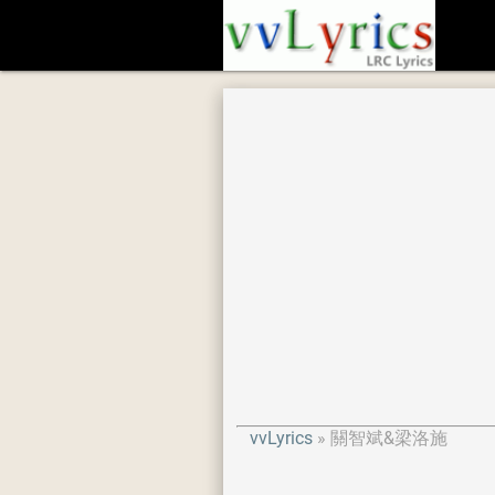
vvLyrics
關智斌&梁洛施