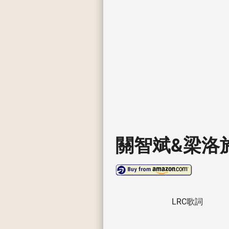
關智斌&梁洛
LRC歌詞