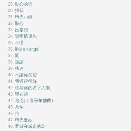
動心的雲
找我
時光小鎮
貼心
她是誰
讓愛情優先
不懂
like an angel
問
無謂
執迷
不讓你失望
我過得很好
枕着你的名字入眠
我在飛
逃(別了溫哥華插曲)
為你
信
時光曼妙
夢遊在城市的鳥