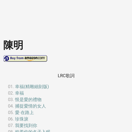
陳明
LRC歌詞
幸福(精雕細刻版)
幸福
恨是愛的禮物
捕捉愛情的女人
愛·在路上
珍珠淚
我要找到你