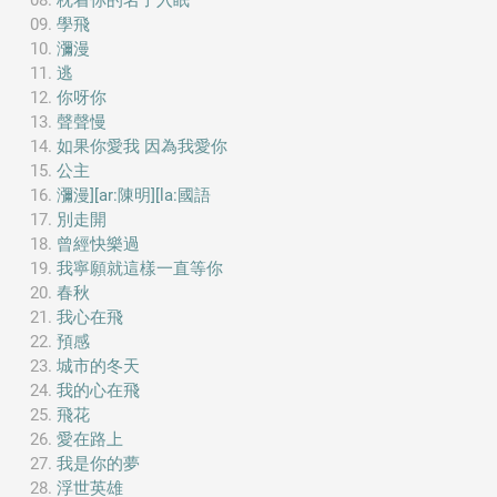
枕着你的名子入眠
學飛
瀰漫
逃
你呀你
聲聲慢
如果你愛我 因為我愛你
公主
瀰漫][ar:陳明][la:國語
別走開
曾經快樂過
我寧願就這樣一直等你
春秋
我心在飛
預感
城市的冬天
我的心在飛
飛花
愛在路上
我是你的夢
浮世英雄