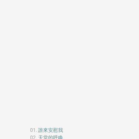
誰來安慰我
天堂的呼喚