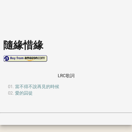
隨緣惜緣
LRC歌詞
當不得不說再見的時候
愛的囚徒