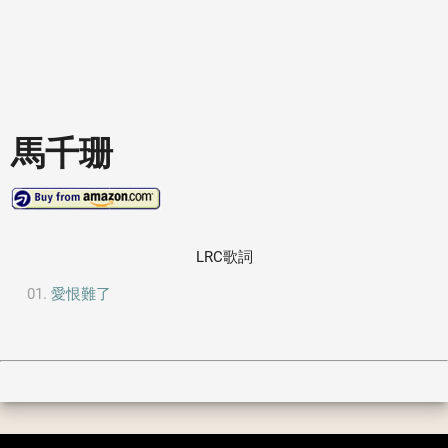
馬千珊
LRC歌詞
愛恨難了