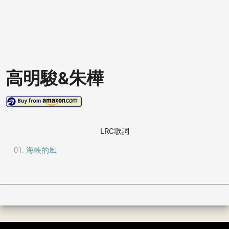
高明駿&朱樺
LRC歌詞
海峽的風