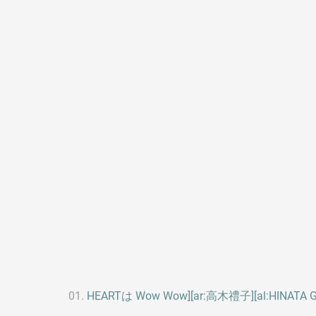
HEARTは Wow Wow][ar:高木禮子][al:HINATA G